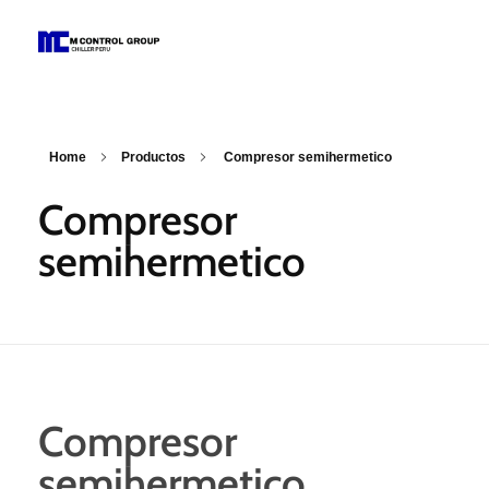
M Control Group - Chiller Perú
Todo Chillers
Home
Productos
Compresor semihermetico
Compresor
semihermetico
Compresor
semihermetico