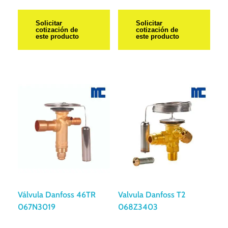
Solicitar
Solicitar
cotización de
cotización de
este producto
este producto
Válvula Danfoss 46TR
Valvula Danfoss T2
067N3019
068Z3403