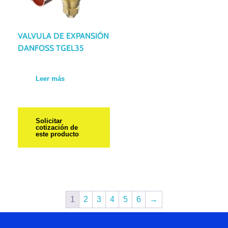
VALVULA DE EXPANSIÓN
DANFOSS TGEL35
Leer más
Solicitar
cotización de
este producto
1
2
3
4
5
6
→