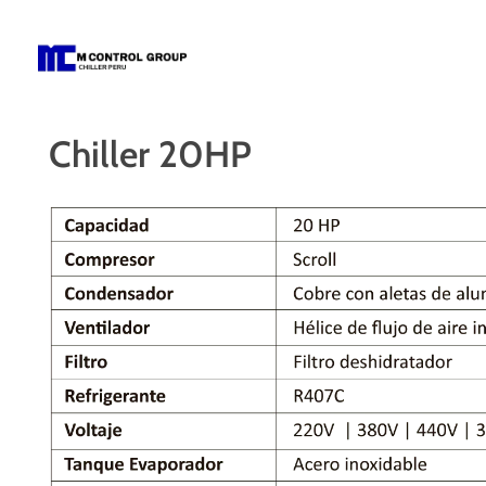
M Control Group - Chiller Perú
Todo Chillers
Chiller 20HP