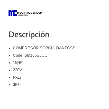
M Control Group - Chiller Perú
Todo Chillers
Descripción
COMPRESOR SCROLL DANFOSS
Code: SM185S3CC
15HP
220V
R-22
3PH