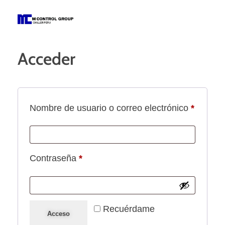
M Control Group - Chiller Perú
Todo Chillers
Acceder
Nombre de usuario o correo electrónico
*
Contraseña
*
Recuérdame
Acceso