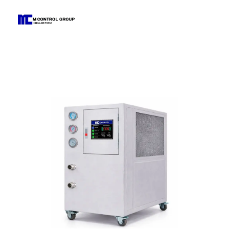
M Control Group - Chiller Perú
Todo Chillers