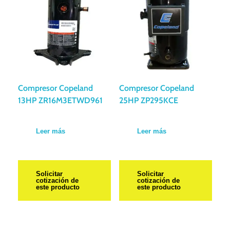
Compresor Copeland
Compresor Copeland
13HP ZR16M3ETWD961
25HP ZP295KCE
Leer más
Leer más
Solicitar
Solicitar
cotización de
cotización de
este producto
este producto