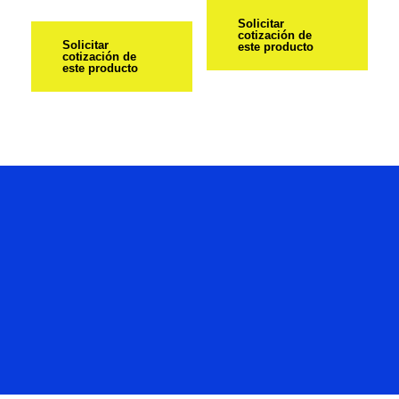
Solicitar
cotización de
Solicitar
este producto
cotización de
este producto
Hablemos
De Tu
Proyecto.