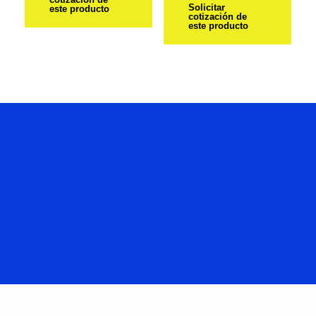
Solicitar
este producto
cotización de
este producto
Hablemos
De Tu
Proyecto.
CONTACTENOS