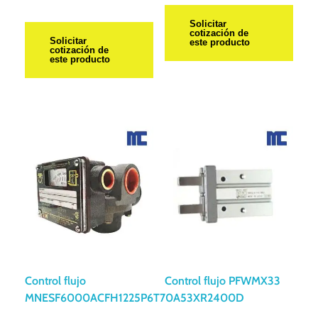
Solicitar
cotización de
Solicitar
este producto
cotización de
este producto
Control flujo
Control flujo PFWMX33
MNESF6000ACFH1225P6T70A53XR2400D