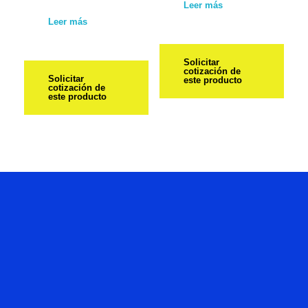
Leer más
Leer más
Solicitar
cotización de
Solicitar
este producto
cotización de
este producto
Hablemos
De Tu
Proyecto.