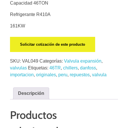
Capacidad 46TON
Refrigerante R410A
161KW
Solicitar cotización de este producto
SKU:
VAL049
Categorías:
Valvula expansión
,
valvulas
Etiquetas:
46TR
,
chillers
,
danfoss
,
importacion
,
originales
,
peru
,
repuestos
,
valvula
Descripción
Productos