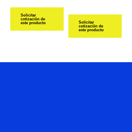
Solicitar
cotización de
Solicitar
este producto
cotización de
este producto
Hablemos
De Tu
Proyecto.