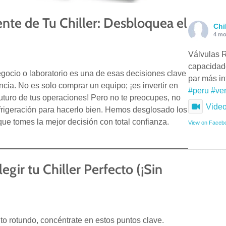
gente de Tu Chiller: Desbloquea el
Chi
4 mo
Válvulas R
capacidad
gocio o laboratorio es una de esas decisiones clave
par más i
cia. No es solo comprar un equipo; ¡es invertir en
#peru
#ve
 futuro de tus operaciones! Pero no te preocupes, no
Vide
efrigeración para hacerlo bien. Hemos desglosado los
ue tomes la mejor decisión con total confianza.
View on Faceb
legir tu Chiller Perfecto (¡Sin
to rotundo, concéntrate en estos puntos clave.