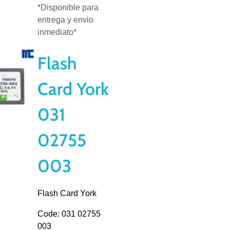
*Disponible para
entrega y envio
inmediato*
Flash
Card York
031
02755
003
Flash Card York
Code: 031 02755
003