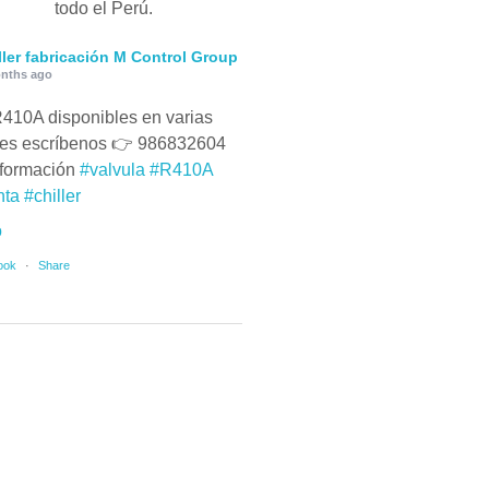
todo el Perú.
ller fabricación M Control Group
nths ago
410A disponibles en varias
es escríbenos 👉 986832604
nformación
#valvula
#R410A
nta
#chiller
o
ook
·
Share