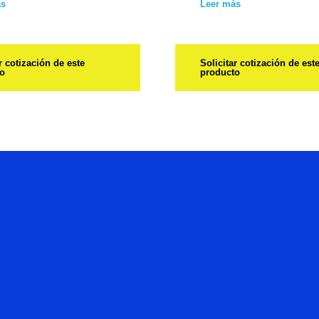
ás
Leer más
r cotización de este
Solicitar cotización de est
to
producto
Hablemos
De Tu
Proyecto.