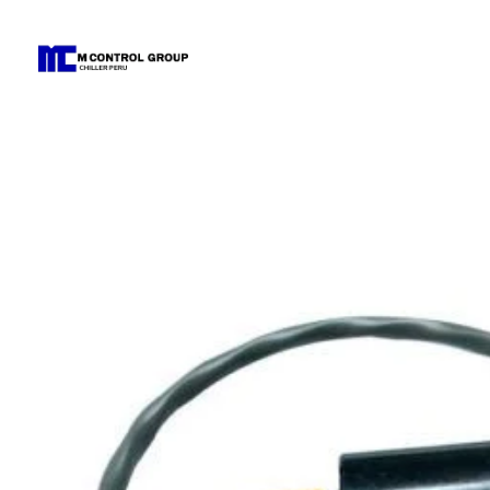
M Control Group - Chiller Perú
Todo Chillers