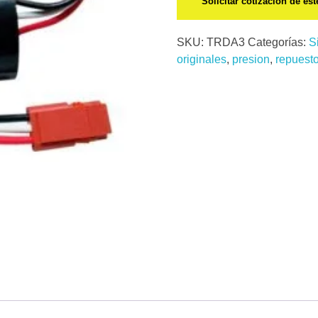
Solicitar cotización de es
SKU:
TRDA3
Categorías:
S
originales
,
presion
,
repuest