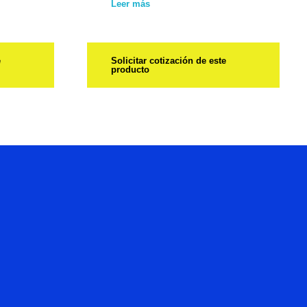
Leer más
e
Solicitar cotización de este
producto