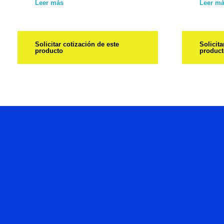
Leer más
Leer m
Solicitar cotización de este
Solicita
producto
produc