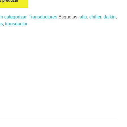
te producto
in categorizar
,
Transductores
Etiquetas:
alta
,
chiller
,
daikin
,
os
,
transductor