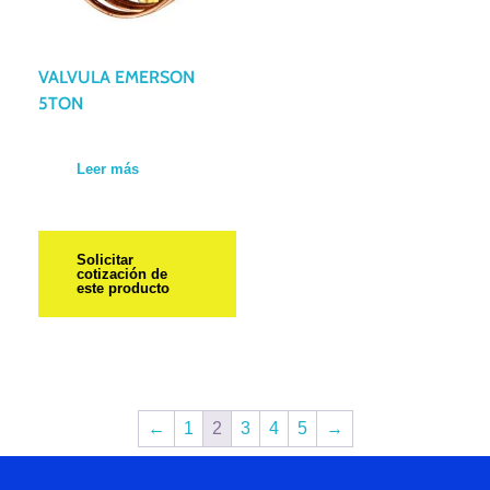
VALVULA EMERSON
5TON
Leer más
Solicitar
cotización de
este producto
←
1
2
3
4
5
→