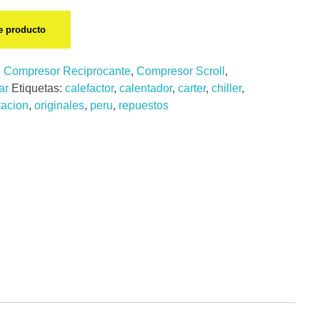
te producto
:
Compresor Reciprocante
,
Compresor Scroll
,
ar
Etiquetas:
calefactor
,
calentador
,
carter
,
chiller
,
tacion
,
originales
,
peru
,
repuestos