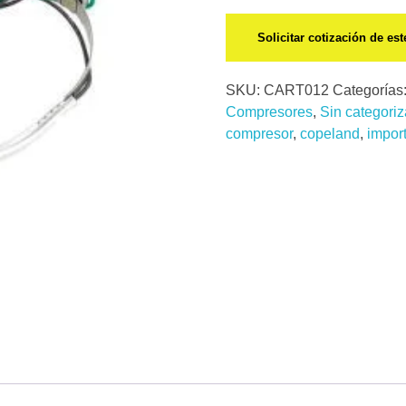
Solicitar cotización de es
SKU:
CART012
Categorías
Compresores
,
Sin categoriz
compresor
,
copeland
,
impor