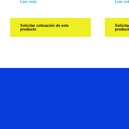
Leer más
Leer m
Solicitar cotización de este
Solicita
producto
produc