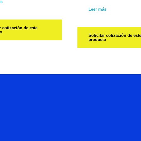
ás
Leer más
r cotización de este
to
Solicitar cotización de est
producto
Hablemos
De Tu
Proyecto.