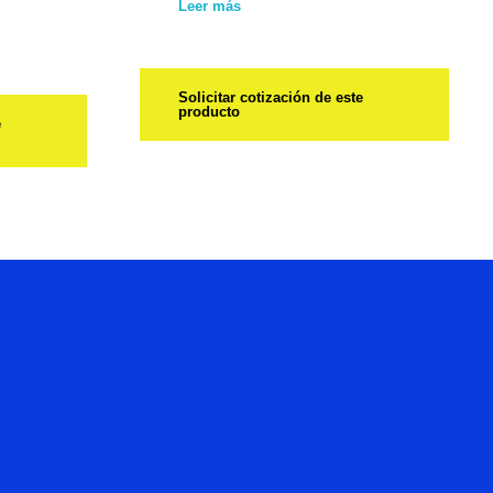
Leer más
Solicitar cotización de este
producto
e