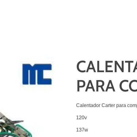
CALENT
PARA C
Calentador Carter para co
120v
137w