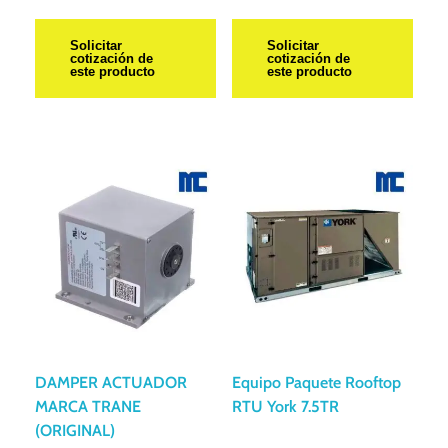
Solicitar
Solicitar
cotización de
cotización de
este producto
este producto
DAMPER ACTUADOR
Equipo Paquete Rooftop
MARCA TRANE
RTU York 7.5TR
(ORIGINAL)