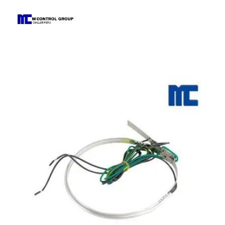
M Control Group - Chiller Perú
Todo Chillers