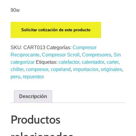
90w
Solicitar cotización de este producto
SKU:
CART013
Categorías:
Compresor
Reciprocante
,
Compresor Scroll
,
Compresores
,
Sin
categorizar
Etiquetas:
calefactor
,
calentador
,
carter
,
chiller
,
compresor
,
copeland
,
importacion
,
originales
,
peru
,
repuestos
Descripción
Productos