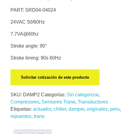
PART: SRD04-04024
24VAC 50/60Hz
7.7VA@60hz
Stroke angle: 90°
Stroke timing: 90s 60Hz
Solicitar cotización de este producto
SKU:
DAMP2
Categorías:
Sin categorizar
,
Compresores
,
Sensores Trane
,
Transductores
Etiquetas:
actuador
,
chiller
,
damper
,
originales
,
peru
,
repuestos
,
trane