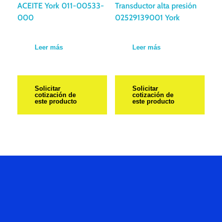
ACEITE York 011-00533-
Transductor alta presión
000
02529139001 York
Leer más
Leer más
Solicitar
Solicitar
cotización de
cotización de
este producto
este producto
Hablemos
De Tu