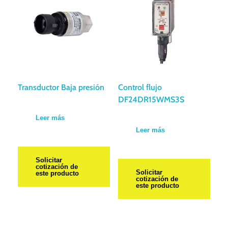
Transductor Baja presión
Control flujo
DF24DR15WMS3S
Leer más
Leer más
Solicitar
cotización de
Solicitar
este producto
cotización de
este producto