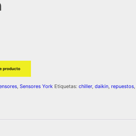
n
te producto
ensores
,
Sensores York
Etiquetas:
chiller
,
daikin
,
repuestos
,