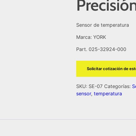
Precisió
Sensor de temperatura
Marca: YORK
Part. 025-32924-000
Solicitar cotización de es
SKU:
SE-07
Categorías:
S
sensor
,
temperatura