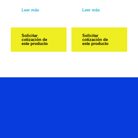
Leer más
Leer más
Solicitar
Solicitar
cotización de
cotización de
este producto
este producto
Hablemos
De Tu
Proyecto.