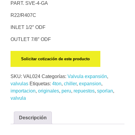
PART. SVE-4-GA
R22/R407C
INLET 1/2″ ODF
OUTLET 7/8″ ODF
Solicitar cotización de este producto
SKU:
VAL024
Categorías:
Valvula expansión
,
valvulas
Etiquetas:
4ton
,
chiller
,
expansion
,
importacion
,
originales
,
peru
,
repuestos
,
sporlan
,
valvula
Descripción