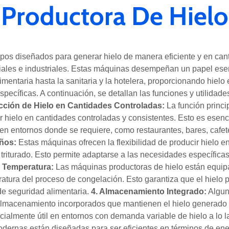
Productora De Hielo
ipos diseñados para generar hielo de manera eficiente y en ca
iales e industriales. Estas máquinas desempeñan un papel ese
limentaria hasta la sanitaria y la hotelera, proporcionando hiel
specíficas. A continuación, se detallan las funciones y utilida
cción de Hielo en Cantidades Controladas:
La función princ
r hielo en cantidades controladas y consistentes. Esto es esenc
 en entornos donde se requiere, como restaurantes, bares, cafet
ños:
Estas máquinas ofrecen la flexibilidad de producir hielo e
riturado. Esto permite adaptarse a las necesidades específicas 
a Temperatura:
Las máquinas productoras de hielo están equip
ratura del proceso de congelación. Esto garantiza que el hielo 
de seguridad alimentaria.
4. Almacenamiento Integrado:
Algun
lmacenamiento incorporados que mantienen el hielo generado e
cialmente útil en entornos con demanda variable de hielo a lo l
ernas están diseñadas para ser eficientes en términos de ener