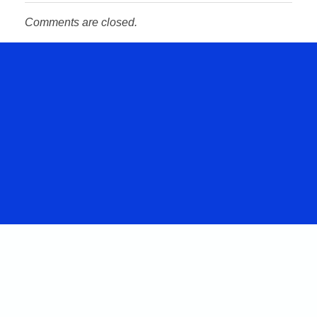
Comments are closed.
Hablemos
De Tu
Proyecto.
CONTACTENOS
Teléfono: