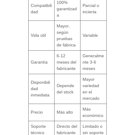
100%
Compatibili
Parcial o
garantizad
dad
incierta
a
Mayor,
según
Vida útil
Variable
pruebas
de fábrica
6-12
Generalme
Garantía
meses del
nte 3-6
fabricante
meses
Mayor
Disponibili
Depende
variedad
dad
del stock
en el
inmediata
mercado
Más
Precio
Más alto
económico
Soporte
Directo del
Limitado o
técnico
fabricante
sin soporte