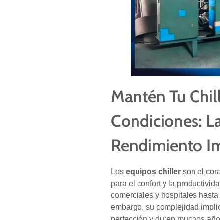
Mantén Tu Chil
Condiciones: L
Rendimiento Im
Los
equipos chiller
son el cor
para el confort y la productivi
comerciales y hospitales hasta 
embargo, su complejidad implic
perfección y duren muchos año