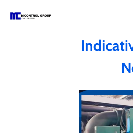
M Control Group - Chiller Perú
Todo Chillers
Indicat
N