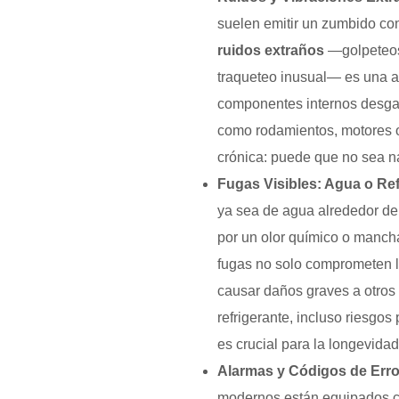
suelen emitir un zumbido con
ruidos extraños
—golpeteos,
traqueteo inusual— es una al
componentes internos desgast
como rodamientos, motores o 
crónica: puede que no sea na
Fugas Visibles: Agua o Re
ya sea de agua alrededor del
por un olor químico o mancha
fugas no solo comprometen l
causar daños graves a otros
refrigerante, incluso riesgos 
es crucial para la longevidad 
Alarmas y Códigos de Error
modernos están equipados co