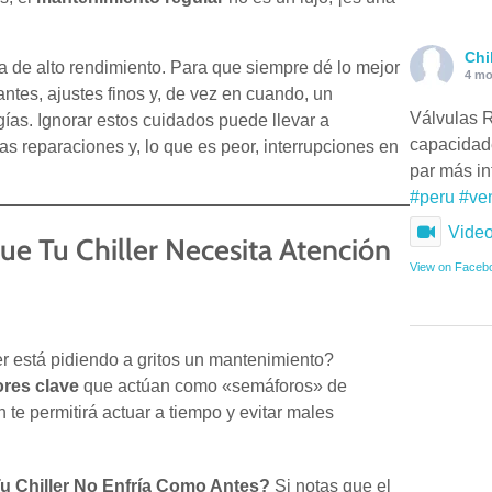
Chi
ta de alto rendimiento. Para que siempre dé lo mejor
4 mo
ntes, ajustes finos y, de vez en cuando, un
Válvulas R
as. Ignorar estos cuidados puede llevar a
capacidad
s reparaciones y, lo que es peor, interrupciones en
par más i
#peru
#ve
Vide
ue Tu Chiller Necesita Atención
View on Faceb
er está pidiendo a gritos un mantenimiento?
ores clave
que actúan como «semáforos» de
 te permitirá actuar a tiempo y evitar males
u Chiller No Enfría Como Antes?
Si notas que el