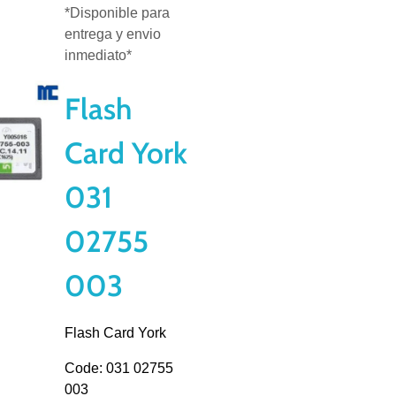
*Disponible para
entrega y envio
inmediato*
Flash
Card York
031
02755
003
Flash Card York
Code: 031 02755
003