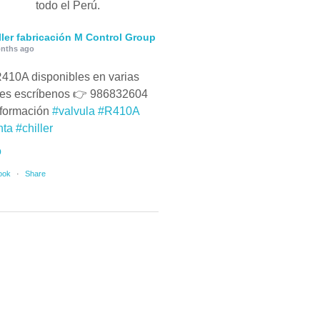
todo el Perú.
ller fabricación M Control Group
nths ago
410A disponibles en varias
es escríbenos 👉 986832604
nformación
#valvula
#R410A
nta
#chiller
o
ook
·
Share