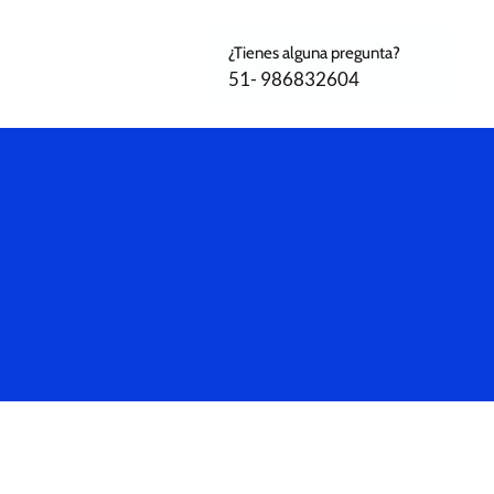
¿Tienes alguna pregunta?
51- 986832604