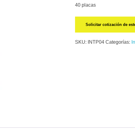
40 placas
Solicitar cotización de es
SKU:
INTP04
Categorías:
I