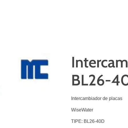
Interca
BL26-4
Intercambiador de placas
WiseWater
TIPE: BL26-40D