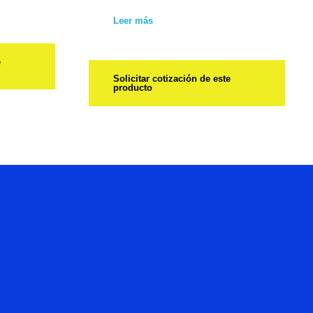
Leer más
e
Solicitar cotización de este
producto