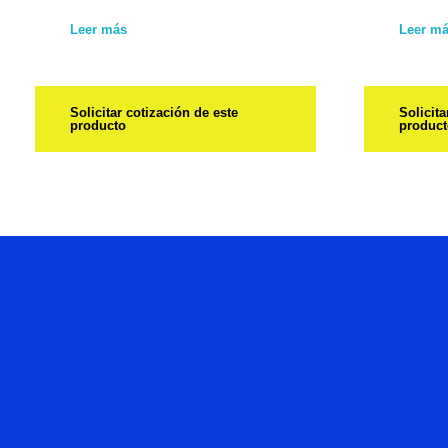
Leer más
Leer m
Solicitar cotización de este
Solicita
producto
produc