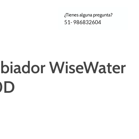
¿Tienes alguna pregunta?
51- 986832604
mbiador WiseWater
0D