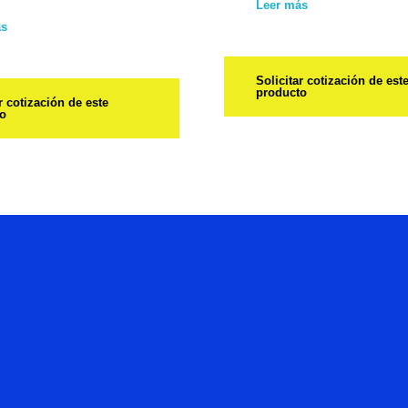
Leer más
ás
Solicitar cotización de est
producto
r cotización de este
to
Hablemos
De Tu
Proyecto.