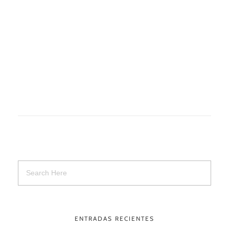
Garantía
Precisión
Chiller 2 HP
Durabilidad
Garantía
ENTRADAS RECIENTES